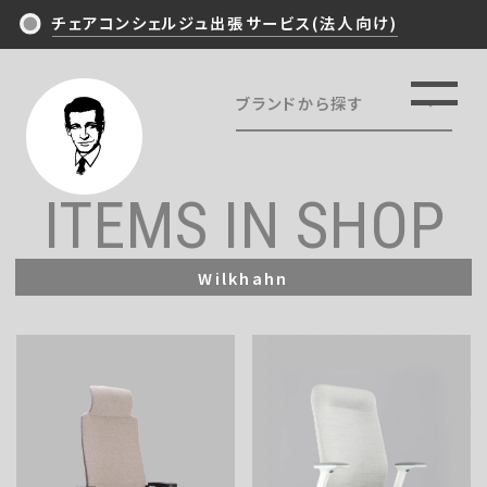
チェアコンシェルジュ出張サービス(法人向け)
ブランドから探す
TOP
ALL
NEWS/ARTICLES
ITEMS IN SHOP
Ergohuman
HermanMiller
PHILOSOPHY
Wilkhahn
OKAMURA
EXPERIENCE
Steelcase
Wilkhahn
ITEMS IN SHOP
KOKUYO
ITOKI
CONTACT