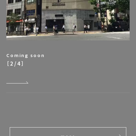
Coming soon
［2/4］