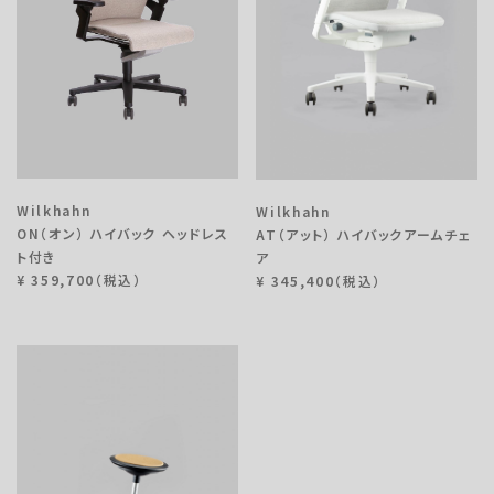
HAWORTH
ACCESS
AICO
UCHIDA
Knoll
ONLINE STORE
LION
OFFICIAL ACCOUNT
Wilkhahn
Wilkhahn
vitra
ON（オン） ハイバック ヘッドレス
AT（アット） ハイバックアームチェ
AIR’S
ト付き
ア
¥ 359,700（税込）
¥ 345,400（税込）
HAG
BORDERLESS
FlexiSpot
Fellowes
Dyson