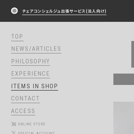
チェアコンシェルジュ出張サービス(法人向け)
TOP
NEWS/ARTICLES
PHILOSOPHY
EXPERIENCE
ITEMS IN SHOP
CONTACT
ACCESS
ONLINE STORE
OFFICIAL ACCOUNT