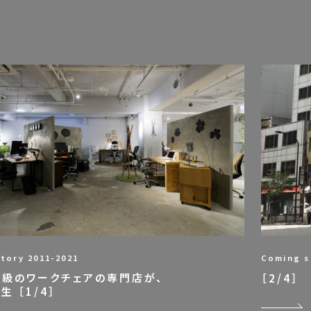
tory 2011-2021
Coming 
級のワークチェアの専門店が、
［2/4］
 ［1/4］