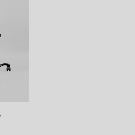
Knoll
LION
vitra
AIR’S
HAG
BORDERLESS
FlexiSpot
Fellowes
Dyson
OUTLETS
）