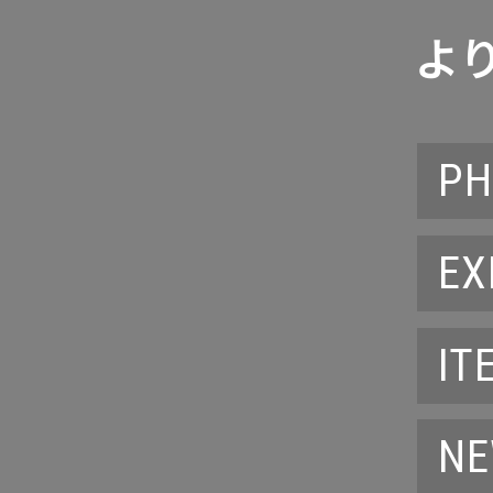
よ
PH
EX
IT
NE