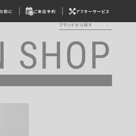
の前に
ご来店予約
アフターサービス
ブランドから探す
N SHOP
ALL
Ergohuman
HermanMiller
OKAMURA
Steelcase
Wilkhahn
KOKUYO
ITOKI
HAWORTH
AICO
UCHIDA