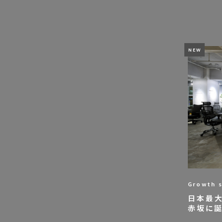
Growth s
日本最大
赤坂に誕生