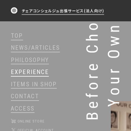
チェアコンシェルジュ出張サービス(法人向け)
TOP
NEWS/ARTICLES
PHILOSOPHY
EXPERIENCE
ITEMS IN SHOP
CONTACT
ACCESS
ONLINE STORE
OFFICIAL ACCOUNT