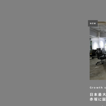
Growth s
日本最大
赤坂に誕生