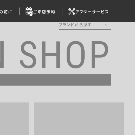
の前に
ご来店予約
アフターサービス
ブランドから探す
N SHOP
ALL
Ergohuman
HermanMiller
OKAMURA
Steelcase
Wilkhahn
KOKUYO
ITOKI
HAWORTH
AICO
UCHIDA