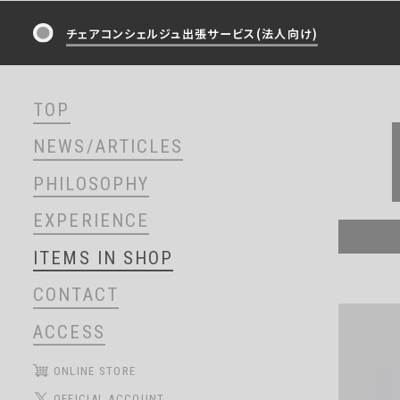
チェアコンシェルジュ出張サービス(法人向け)
TOP
NEWS/ARTICLES
PHILOSOPHY
EXPERIENCE
ITEMS IN SHOP
CONTACT
ACCESS
ONLINE STORE
OFFICIAL ACCOUNT