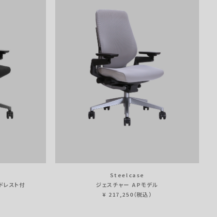
Knoll
LION
vitra
AIR’S
HAG
BORDERLESS
FlexiSpot
Fellowes
Dyson
OUTLETS
Steelcase
ドレスト付
ジェスチャー APモデル
¥ 217,250（税込）