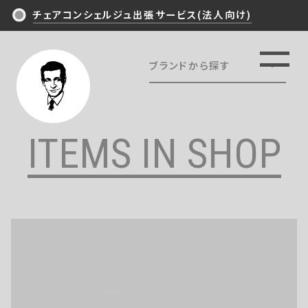
チェアコンシェルジュ出張サービス(法人向け)
ブランドから探す
TOP
ALL
NEWS/ARTICLES
Ergohuman
ITEMS IN SHOP
HermanMiller
PHILOSOPHY
OKAMURA
EXPERIENCE
Steelcase
Wilkhahn
ITEMS IN SHOP
KOKUYO
ITOKI
CONTACT