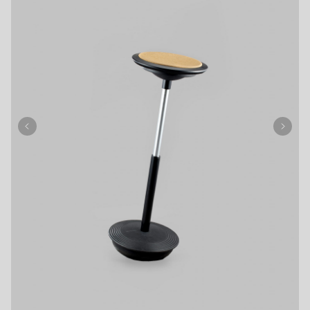
HAWORTH
ACCESS
AICO
UCHIDA
Knoll
ONLINE STORE
LION
OFFICIAL ACCOUNT
vitra
AIR’S
HAG
BORDERLESS
FlexiSpot
Fellowes
Dyson