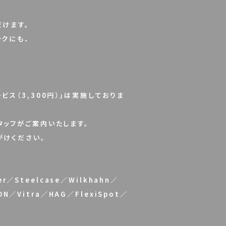
けます。
クにも、
ス（3,300円）」は実施しておりま
ッフがご案内いたします。
がけください。
er／Steelcase／Wilkhahn／
ON／Vitra／HAG／FlexiSpot／