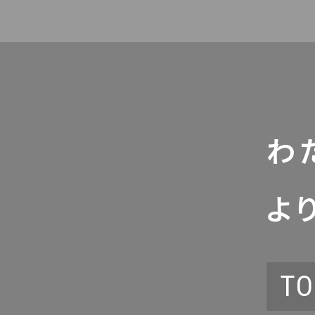
わ
よ
TO