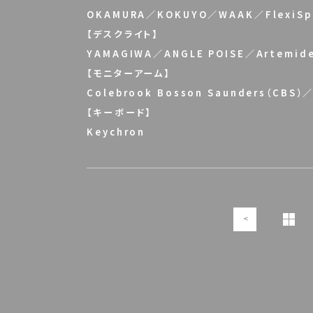
OKAMURA／KOKUYO／WAAK／FlexiSp
【デスクライト】
YAMAGIWA／ANGLE POISE／Artemide
【モニターアーム】
Colebrook Bosson Saunders（CBS）
【キーボード】
Keychron