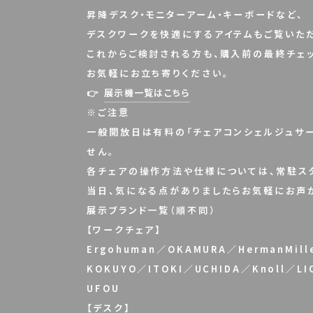
昇降デスク・モニターアーム・キーボードなど、
デスクワークを快適にするアイテムもご覧いただ
これからご検討される方も、購入前の最終チェッ
お気軽にお立ち寄りください。
👉
展示機一覧はこちら
※ご注意
一般開放日は有料の「チェアコンシェルジュサービ
せん。
各チェアの操作方法や仕様については、常駐スタ
当日、気になる点がありましたらお気軽にお声
展示ブランド一覧（順不同）
【ワークチェア】
Ergohuman／OKAMURA／HermanMill
KOKUYO／ITOKI／UCHIDA／Knoll／LI
UFOU
【デスク】