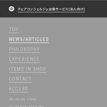
チェアコンシェルジュ出張サービス(法人向け)
TOP
NEWS/ARTICLES
PHILOSOPHY
EXPERIENCE
ITEMS IN SHOP
CONTACT
ACCESS
ONLINE STORE
OFFICIAL ACCOUNT