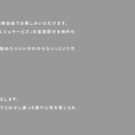
退場自由
でお楽しみいただけます。
ルジュサービス」の冒頭部分を
無料セ
ら始めたらいいかわからない」という方
えします。
までとは少し違った座り心地を感じられ