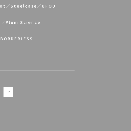
ot／Steelcase／UFOU
／Plum Science
／BORDERLESS