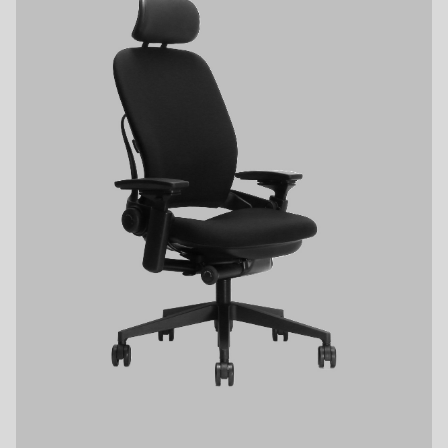
HAWORTH
ACCESS
AICO
UCHIDA
Knoll
ONLINE STORE
LION
OFFICIAL ACCOUNT
vitra
AIR’S
HAG
BORDERLESS
FlexiSpot
Fellowes
Dyson