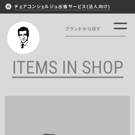
チェアコンシェルジュ出張サービス(法人向け)
ブランドから探す
TOP
ALL
NEWS/ARTICLES
Ergohuman
ITEMS IN SHOP
HermanMiller
PHILOSOPHY
OKAMURA
EXPERIENCE
Steelcase
Wilkhahn
ITEMS IN SHOP
KOKUYO
ITOKI
CONTACT