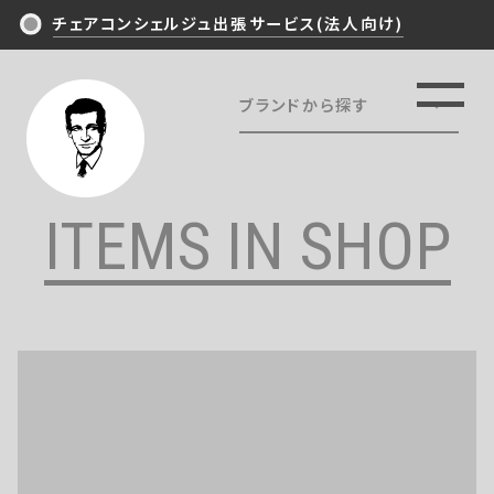
チェアコンシェルジュ出張サービス(法人向け)
ブランドから探す
TOP
ALL
NEWS/ARTICLES
Ergohuman
ITEMS IN SHOP
HermanMiller
PHILOSOPHY
OKAMURA
EXPERIENCE
Steelcase
Wilkhahn
ITEMS IN SHOP
KOKUYO
ITOKI
CONTACT