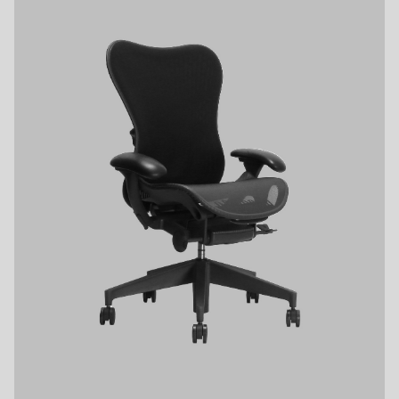
HAWORTH
ACCESS
AICO
UCHIDA
Knoll
ONLINE STORE
LION
OFFICIAL ACCOUNT
vitra
AIR’S
HAG
BORDERLESS
FlexiSpot
Fellowes
Dyson