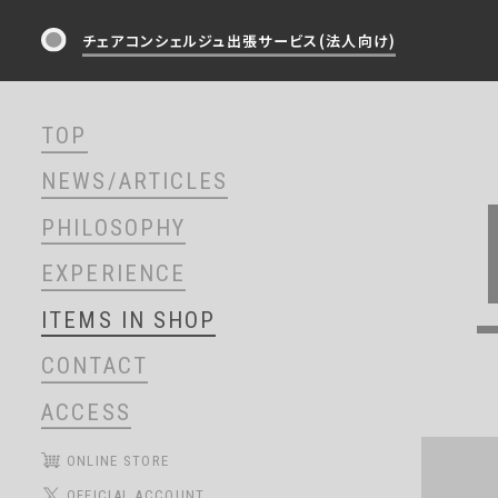
チェアコンシェルジュ出張サービス(法人向け)
TOP
NEWS/ARTICLES
PHILOSOPHY
EXPERIENCE
ITEMS IN SHOP
CONTACT
ACCESS
ONLINE STORE
OFFICIAL ACCOUNT