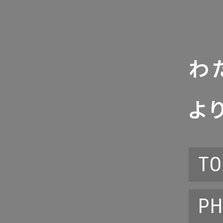
わ
よ
TO
PH