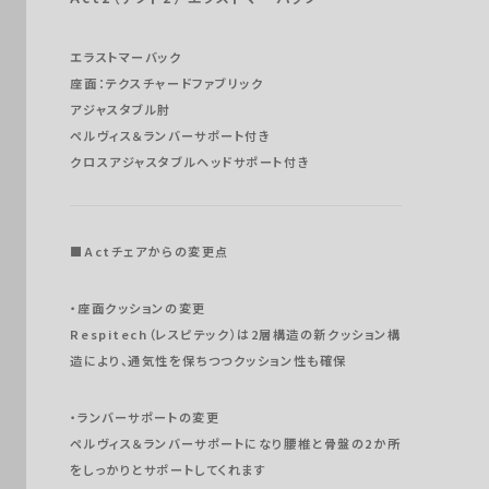
Knoll
LION
エラストマーバック
vitra
座面：テクスチャードファブリック
AIR’S
アジャスタブル肘
ペルヴィス＆ランバーサポート付き
HAG
クロスアジャスタブルヘッドサポート付き
BORDERLESS
FlexiSpot
Fellowes
■Actチェアからの変更点
Dyson
OUTLETS
・座面クッションの変更
Respitech（レスピテック）は2層構造の新クッション構
造により、通気性を保ちつつクッション性も確保
・ランバーサポートの変更
ペルヴィス＆ランバーサポートになり腰椎と骨盤の2か所
をしっかりとサポートしてくれます