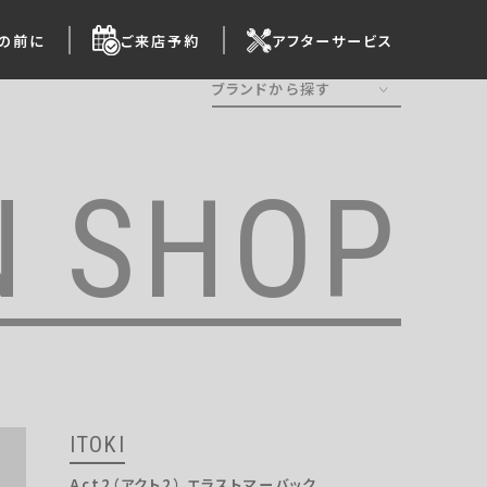
の前に
ご来店予約
アフターサービス
ブランドから探す
ALL
Ergohuman
N SHOP
HermanMiller
OKAMURA
Steelcase
Wilkhahn
KOKUYO
ITOKI
HAWORTH
AICO
ITOKI
UCHIDA
Act2（アクト2） エラストマーバック